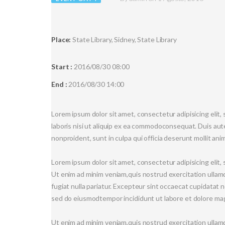
Place:
State Library, Sidney, State Library
Start :
2016/08/30 08:00
End :
2016/08/30 14:00
Lorem ipsum dolor sit amet, consectetur adipisicing elit
laboris nisi ut aliquip ex ea commodoconsequat.
Duis aute
nonproident, sunt in culpa qui officia deserunt mollit ani
Lorem ipsum dolor sit amet, consectetur adipisicing elit
Ut enim ad minim veniam,quis nostrud exercitation ullamco
fugiat nulla pariatur. Excepteur sint occaecat cupidatat n
sed do eiusmodtempor incididunt ut labore et dolore mag
Ut enim ad minim veniam,quis nostrud exercitation ullamco