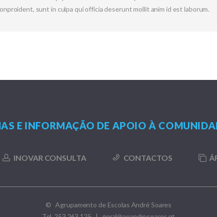
onproident, sunt in culpa qui officia deserunt mollit anim id est laborum.
AS E INFORMAÇÃO DE APOIO À COMUNIDA
INOVAR CONSULTA
CONTACTOS
Á
© Agrupamento de Escolas André Soares
Tel 253 263 125 | geral@aeandresoares.pt