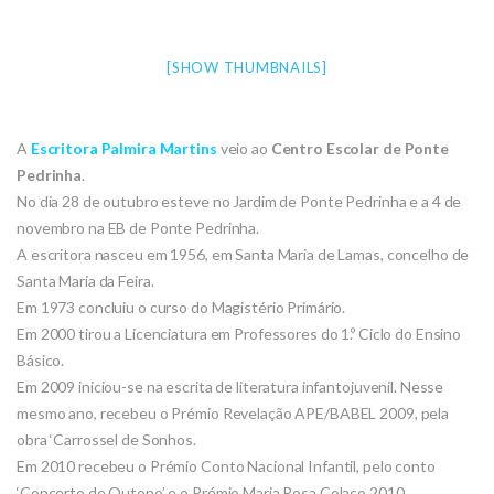
[SHOW THUMBNAILS]
A
Escritora Palmira Martins
veio ao
Centro Escolar de Ponte
Pedrinha
.
No dia 28 de outubro esteve no Jardim de Ponte Pedrinha e a 4 de
novembro na EB de Ponte Pedrinha.
A escritora nasceu em 1956, em Santa Maria de Lamas, concelho de
Santa Maria da Feira.
Em 1973 concluiu o curso do Magistério Primário.
Em 2000 tirou a Licenciatura em Professores do 1.º Ciclo do Ensino
Básico.
Em 2009 iniciou-se na escrita de literatura infantojuvenil. Nesse
mesmo ano, recebeu o Prémio Revelação APE/BABEL 2009, pela
obra ‘Carrossel de Sonhos.
Em 2010 recebeu o Prémio Conto Nacional Infantil, pelo conto
‘Concerto de Outono’ e o Prémio Maria Rosa Colaço 2010