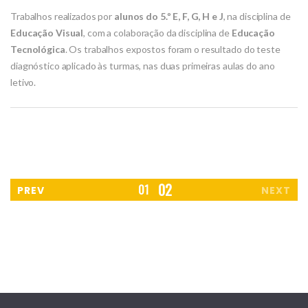
Trabalhos realizados por
alunos do 5.º E, F, G, H e J
, na disciplina de
Educação Visual
, com a colaboração da disciplina de
Educação
Tecnológica
. Os trabalhos expostos foram o resultado do teste
diagnóstico aplicado às turmas, nas duas primeiras aulas do ano
letivo.
2
1
PREV
NEXT