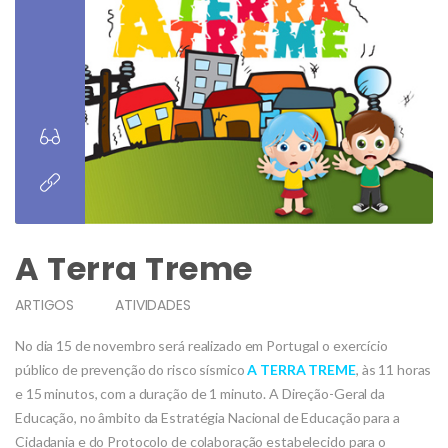
A Terra Treme
ARTIGOS
ATIVIDADES
No dia 15 de novembro será realizado em Portugal o exercício
público de prevenção do risco sísmico
A TERRA TREME
, às 11 horas
e 15 minutos, com a duração de 1 minuto. A Direção-Geral da
Educação, no âmbito da Estratégia Nacional de Educação para a
Cidadania e do Protocolo de colaboração estabelecido para o