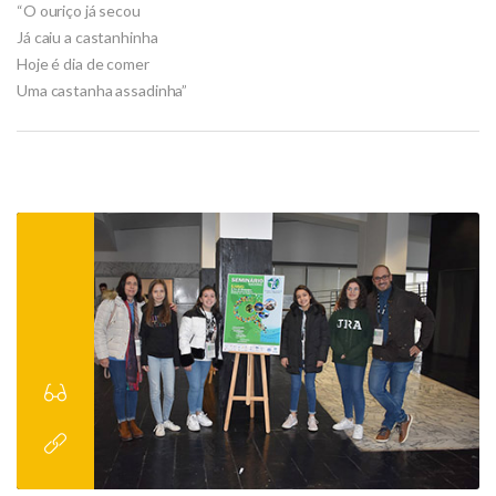
“O ouriço já secou
Já caiu a castanhinha
Hoje é dia de comer
Uma castanha assadinha”