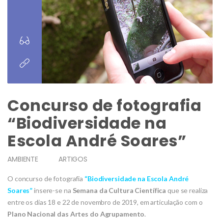
Concurso de fotografia
“Biodiversidade na
Escola André Soares”
AMBIENTE
ARTIGOS
O concurso de fotografia
“Biodiversidade na Escola André
Soares”
insere-se na
Semana da Cultura Científica
que se realiza
entre os dias 18 e 22 de novembro de 2019, em articulação com o
Plano Naciona
l das Artes do Agrupamento
.