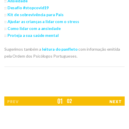
::
Ansiedade
::
Desafio #stopcovid19
::
Kit de sobrevivência para Pais
::
Ajudar as crianças a lidar com o stress
::
Como lidar com a ansiedade
::
Proteja a sua saúde mental
Sugerimos também a
leitura do panfleto
com informação emitida
pela Ordem dos Psicólogos Portugueses.
1
2
PREV
NEXT