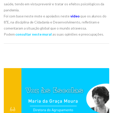
saúde, tendo em vista prevenir e tratar os efeitos psicológicos da
pandemia.
Foi com base neste mote e apoiados neste
vídeo
que os alunos do
8.ºE, na disciplina de Cidadania e Desenvolvimento, refletiram e
comentaram a situação global que o mundo atravessa.
Podem
consultar neste mural
as suas opiniões e preocupações.