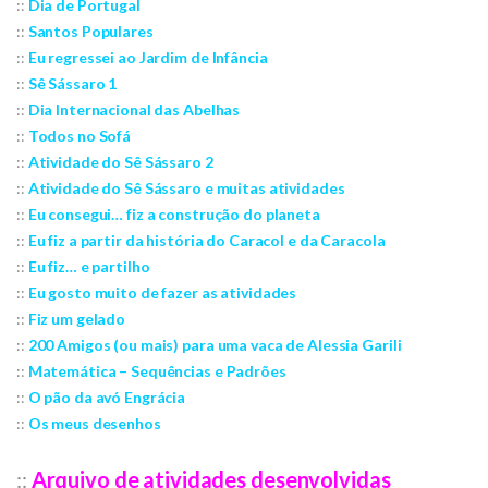
::
Dia de Portugal
::
Santos Populares
::
Eu regressei ao Jardim de Infância
::
Sê Sássaro 1
::
Dia Internacional das Abelhas
::
Todos no Sofá
::
Atividade do Sê Sássaro 2
::
Atividade do Sê Sássaro e muitas atividades
::
Eu consegui… fiz a construção do planeta
::
Eu fiz a partir da história do Caracol e da Caracola
::
Eu fiz… e partilho
::
Eu gosto muito de fazer as atividades
::
Fiz um gelado
::
200 Amigos (ou mais) para uma vaca de Alessia Garili
::
Matemática – Sequências e Padrões
::
O pão da avó Engrácia
::
Os meus desenhos
::
Arquivo de atividades desenvolvidas