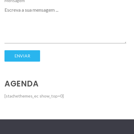
Mensagem
AGENDA
[stachethemes_ec show_top=0]