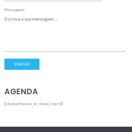
Mensagem
AGENDA
[stachethemes_ec show_top=0]