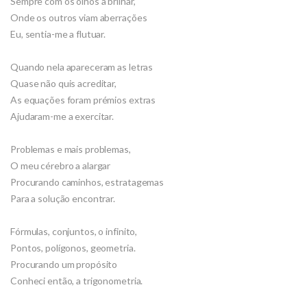
Sempre com os olhos a brilhar,
Onde os outros viam aberrações
Eu, sentia-me a flutuar.
Quando nela apareceram as letras
Quase não quis acreditar,
As equações foram prémios extras
Ajudaram-me a exercitar.
Problemas e mais problemas,
O meu cérebro a alargar
Procurando caminhos, estratagemas
Para a solução encontrar.
Fórmulas, conjuntos, o infinito,
Pontos, polígonos, geometria.
Procurando um propósito
Conheci então, a trigonometria.