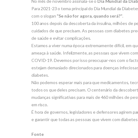
No mês de novembro assinala-se o
Dia Mundial da Dia
Para 2021-23 o tema principal do Dia Mundial da Diabet
com o slogan
“Se não for agora, quando será?”
.
100 anos depois da descoberta da insulina, milhões de
cuidados de que precisam. As pessoas com diabetes prec
de saúde e evitar complicações.
Estamos a viver numa época extremamente difícil, em qu
ameaça à saúde. Infelizmente, as pessoas que vivem com
COVID-19. Devemos por isso preocupar-nos com o facto 
estejam demasiado direcionados para doenças infeciosas
diabetes.
Não podemos esperar mais para que medicamentos, tecnol
todos os que deles precisam. O centenário da descobert
mudanças significativas para mais de 460 milhões de p
em risco.
É hora de governos, legisladores e defensores agirem p
e garantir que todas as pessoas que vivem com diabete
Fonte