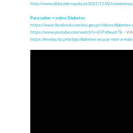
http://www.ulsba.min-saude.pt/2021/11/02/comemoraca
Para saber + sobre Diabetes
https://www.facebook.com/sns.gov.pt/videos/diabete
https://www.youtube.com/watch?v=jOPsNvyatTk
– Víde
https://ensina.rtp.pt/artigo/diabetes-acucar-nem-a-ma