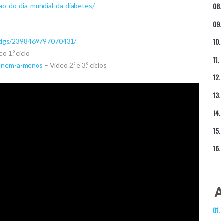
o-do-dia-mundial-da-diabetes/
s-dgs/2398469797070431/
o 1.º ciclo
is-nem-a-menos
– Vídeo 2.º e 3.º ciclos