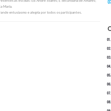
presentes as escolas: EB André Soares; E Secundária de Amares;
a Maria.
rande entusiasmo e alegria por todos os participantes.