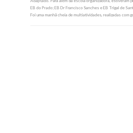
Adaptado. Para além da escola organizadora, estiveram 
EB do Prado; EB Dr Francisco Sanches e EB Trigal de Sant
Foi uma manhã cheia de multiatividades, realizadas com g