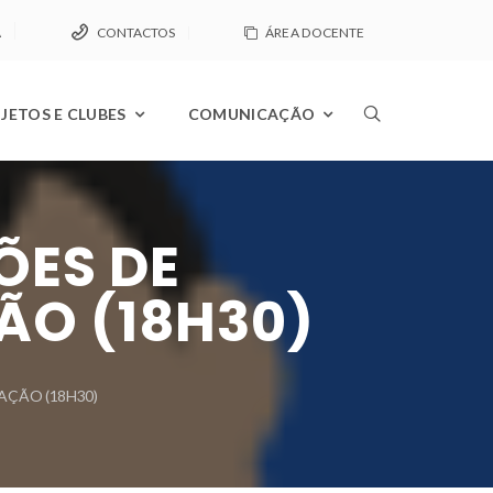
A
CONTACTOS
ÁREA DOCENTE
JETOS E CLUBES
COMUNICAÇÃO
IÕES DE
O (18H30)
CAÇÃO (18H30)