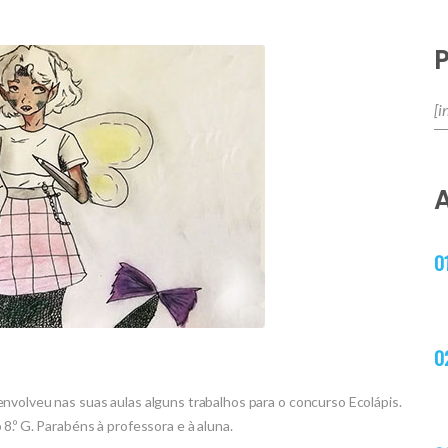
volveu nas suas aulas alguns trabalhos para o concurso Ecolápis.
8.º G. Parabéns à professora e à aluna.