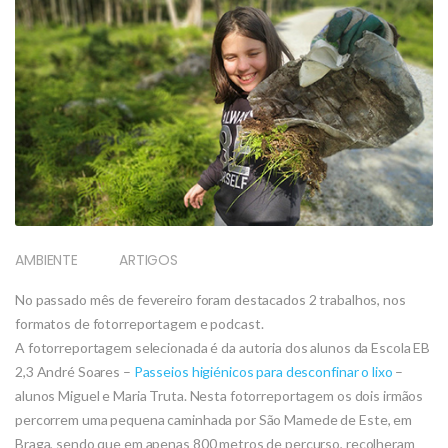
AMBIENTE
ARTIGOS
No passado mês de fevereiro foram destacados 2 trabalhos, nos
formatos de fotorreportagem e podcast.
A fotorreportagem selecionada é da autoria dos alunos da Escola EB
2,3 André Soares –
Passeios higiénicos para desconfinar o lixo
–
alunos Miguel e Maria Truta. Nesta fotorreportagem os dois irmãos
percorrem uma pequena caminhada por São Mamede de Este, em
Braga, sendo que em apenas 800 metros de percurso, recolheram