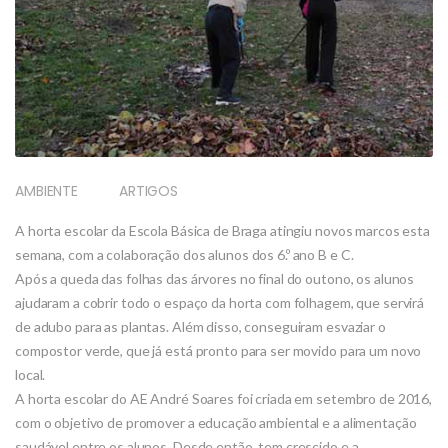
AMBIENTE
ARTIGOS
A horta escolar da Escola Básica de Braga atingiu novos marcos esta
semana, com a colaboração dos alunos dos 6.º ano B e C.
Após a queda das folhas das árvores no final do outono, os alunos
ajudaram a cobrir todo o espaço da horta com folhagem, que servirá
de adubo para as plantas. Além disso, conseguiram esvaziar o
compostor verde, que já está pronto para ser movido para um novo
local.
A horta escolar do AE André Soares foi criada em setembro de 2016,
com o objetivo de promover a educação ambiental e a alimentação
saudável entre os alunos. Desde então, tem crescido e a