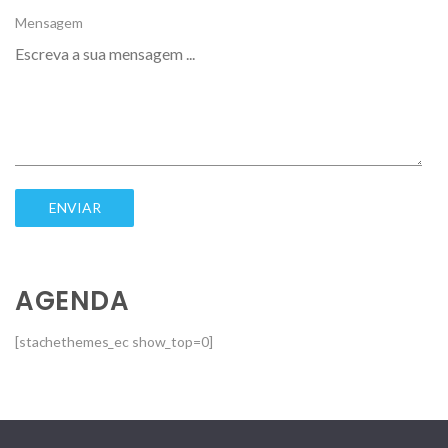
Mensagem
AGENDA
[stachethemes_ec show_top=0]