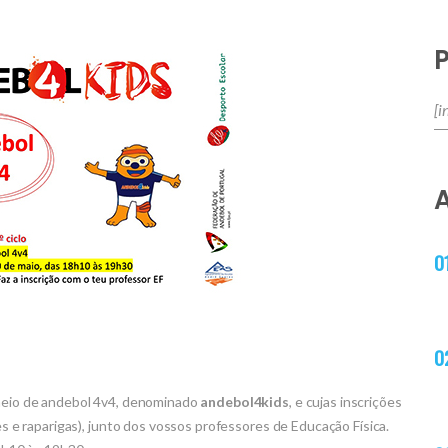
rneio de andebol 4v4, denominado
andebol4kids
, e cujas inscrições
zes e raparigas), junto dos vossos professores de Educação Física.