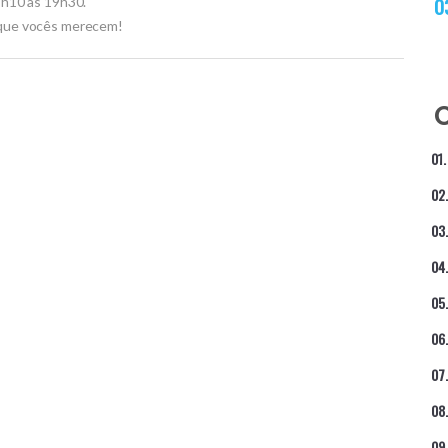
18h10 às 19h30.
orque vocês merecem!