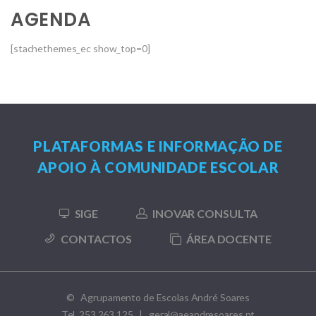
AGENDA
[stachethemes_ec show_top=0]
PLATAFORMAS E INFORMAÇÃO DE
APOIO À COMUNIDADE ESCOLAR
SIGE
INOVAR CONSULTA
CONTACTOS
ÁREA DOCENTE
© Agrupamento de Escolas André Soares
Tel 253 263 125 | geral@aeandresoares.pt