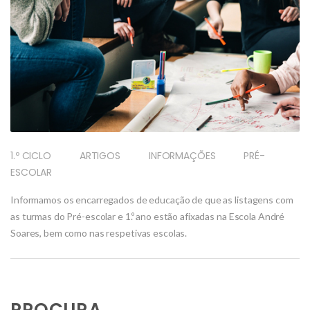
1.º CICLO
ARTIGOS
INFORMAÇÕES
PRÉ-
ESCOLAR
Informamos os encarregados de educação de que as listagens com
as turmas do Pré-escolar e 1.º ano estão afixadas na Escola André
Soares, bem como nas respetivas escolas.