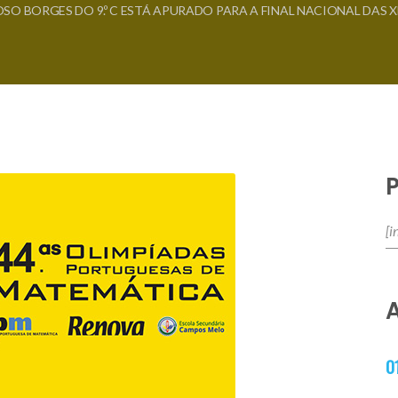
SO BORGES DO 9.º C ESTÁ APURADO PARA A FINAL NACIONAL DAS