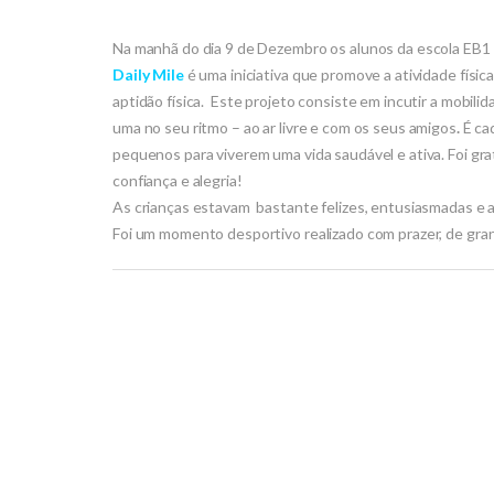
Na manhã do dia 9 de Dezembro os alunos da escola EB1 do
Daily Mile
é uma iniciativa que promove a atividade físic
aptidão física. Este projeto consiste em incutir a mobil
uma no seu ritmo – ao ar livre e com os seus amigos
.
É ca
pequenos para viverem uma vida saudável e ativa. Foi grati
confiança e alegria!
As crianças estavam bastante felizes, entusiasmadas e a
Foi um momento desportivo realizado com prazer, de gran