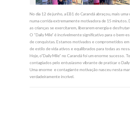
No dia 12 de junho, a EB1 do Carandá abraçou, mais uma ve
numa corrida extremamente motivadora de 15 minutos. 
as crianças se exercitarem, liberarem energia e desfrutare
O “Daily Mile” é incrivelmente significativo para o bem-es
de conquistas. Estamos motivados e comprometidos em c
de estilo de vida ativos e equilibrados para todas as noss
Hoje, o”Daily Mile” no Carandá foi um enorme sucesso. T
contagiados pelo entusiasmo vibrante de praticar o Daily
Uma enorme e contagiante motivação nasceu nesta manhã 
verdadeiramente incrível.