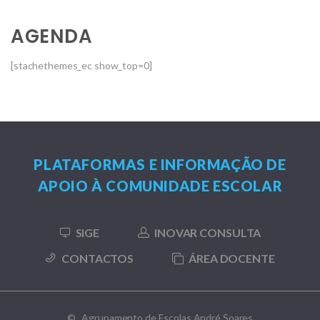
AGENDA
[stachethemes_ec show_top=0]
PLATAFORMAS E INFORMAÇÃO DE
APOIO À COMUNIDADE ESCOLAR
SIGE
INOVAR CONSULTA
CONTACTOS
ÁREA DOCENTE
© Agrupamento de Escolas André Soares