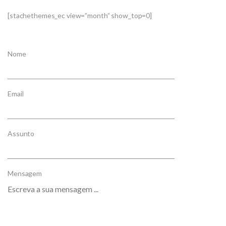
[stachethemes_ec view=”month” show_top=0]
Nome
Email
Assunto
Mensagem