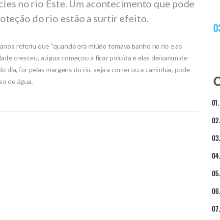
écies no rio Este. Um acontecimento que pode
eção do rio estão a surtir efeito.
 anos referiu que “quando era miúdo tomava banho no rio e as
ade cresceu, a água começou a ficar poluída e elas deixaram de
o dia, for pelas margens do rio, seja a correr ou a caminhar, pode
so de água.