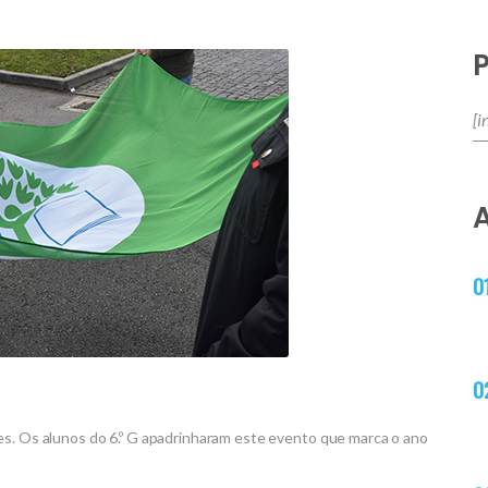
es. Os alunos do 6.º G apadrinharam este evento que marca o ano