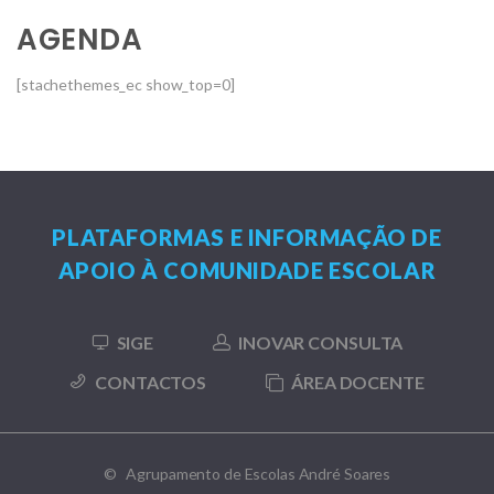
AGENDA
[stachethemes_ec show_top=0]
PLATAFORMAS E INFORMAÇÃO DE
APOIO À COMUNIDADE ESCOLAR
SIGE
INOVAR CONSULTA
CONTACTOS
ÁREA DOCENTE
© Agrupamento de Escolas André Soares