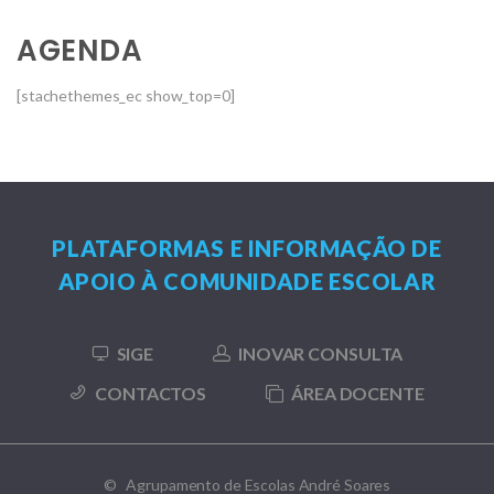
AGENDA
[stachethemes_ec show_top=0]
PLATAFORMAS E INFORMAÇÃO DE
APOIO À COMUNIDADE ESCOLAR
SIGE
INOVAR CONSULTA
CONTACTOS
ÁREA DOCENTE
© Agrupamento de Escolas André Soares