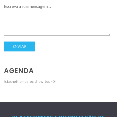
AGENDA
[stachethemes_ec show_top=0]