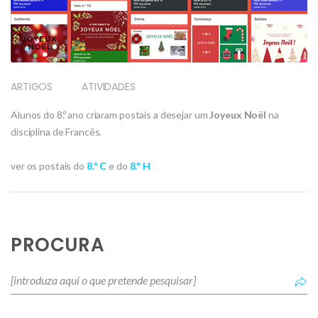
ARTIGOS
ATIVIDADES
Alunos do 8.º ano criaram postais a desejar um
Joyeux Noël
na
disciplina de Francês.
ver os postais do
8.º C
e do
8.º H
PROCURA