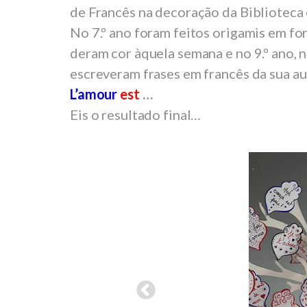
de Francês na decoração da Biblioteca 
No 7.º ano foram feitos origamis em f
deram cor àquela semana e no 9.º ano, 
escreveram frases em francês da sua au
L’amour
est
…
Eis o resultado final…