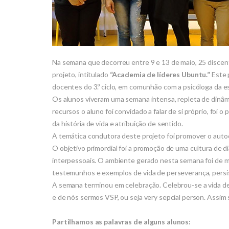
Na semana que decorreu entre 9 e 13 de maio, 25 discente
projeto, intitulado
“Academia de líderes Ubuntu.”
Este p
docentes do 3.º ciclo, em comunhão com a psicóloga da e
Os alunos viveram uma semana intensa, repleta de dinâmi
recursos o aluno foi convidado a falar de si próprio, foi
da história de vida e atribuição de sentido.
A temática condutora deste projeto foi promover o autoco
O objetivo primordial foi a promoção de uma cultura de d
interpessoais. O ambiente gerado nesta semana foi de mui
testemunhos e exemplos de vida de perseverança, persi
A semana terminou em celebração. Celebrou-se a vida de
e de nós sermos VSP, ou seja very sepcial person. Assi
Partilhamos as palavras de alguns alunos: