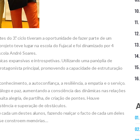
s do 3.º ciclo tiveram a oportunidade de fazer parte de um
rojeto teve lugar na escola do Fujacal e foi dinamizado por 4
scola André Soares.
cas expansivas e introspetivas. Utilizando uma panóplia de
 o protagonista principal, promovendo a capacidade de estruturação
nhecimento, a autoconfiança, a resiliência, a empatia e o serviço.
iálogo e paz, aumentando a consciência das dinâmicas nas relações
ta alegria, de partilha, de criação de pontes. Houve
stência e superação de obstáculos.
 cada um destes alunos, fazendo realçar o facto de cada um deles
m se constroem memórias…