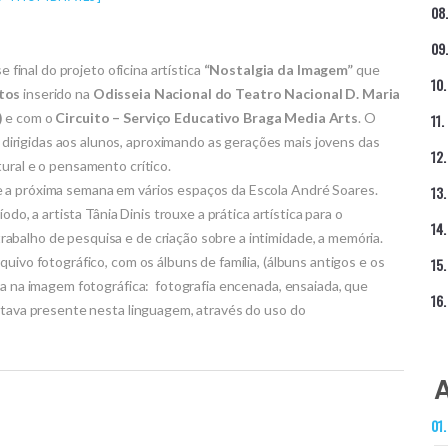
e final do projeto oficina artística
“Nostalgia da Imagem”
que
tos
inserido na
Odisseia Nacional do Teatro Nacional D. Maria
)
e com o
Circuito – Serviço Educativo Braga Media Arts
. O
irigidas aos alunos, aproximando as gerações mais jovens das
ural e o pensamento crítico.
 a próxima semana em vários espaços da Escola André Soares.
odo, a artista Tânia Dinis trouxe a prática artística para o
balho de pesquisa e de criação sobre a intimidade, a memória.
uivo fotográfico, com os álbuns de família, (álbuns antigos e os
ra na imagem fotográfica: fotografia encenada, ensaiada, que
estava presente nesta linguagem, através do uso do