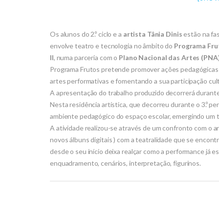
Os alunos do 2.º ciclo e a
artista Tânia Dinis
estão na fas
envolve teatro e tecnologia no âmbito do
Programa Fru
II
, numa parceria com o
Plano Nacional das Artes (PNA
Programa Frutos pretende promover ações pedagógicas d
artes performativas e fomentando a sua participação cult
A apresentação do trabalho produzido decorrerá durante
Nesta residência artística, que decorreu durante o 3.º perí
ambiente pedagógico do espaço escolar, emergindo um tra
A atividade realizou-se através de um confronto com o arq
novos álbuns digitais ) com a teatralidade que se encont
desde o seu início deixa realçar como a performance já 
enquadramento, cenários, interpretação, figurinos.