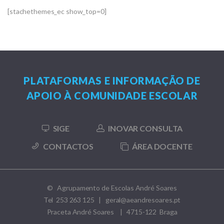
[stachethemes_ec show_top=0]
PLATAFORMAS E INFORMAÇÃO DE
APOIO À COMUNIDADE ESCOLAR
SIGE
INOVAR CONSULTA
CONTACTOS
ÁREA DOCENTE
© Agrupamento de Escolas André Soares
Tel 253 263 125 | geral@aeandresoares.pt
Praceta André Soares | 4715-122 Braga