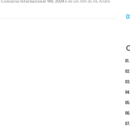
o
Concurso Internacional YRE 2024
é de um JRA do AE André