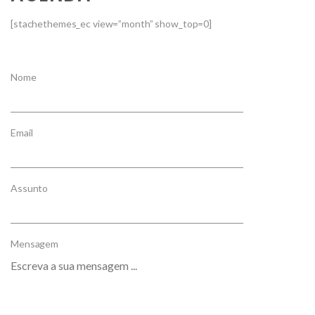
[stachethemes_ec view=”month” show_top=0]
Nome
Email
Assunto
Mensagem