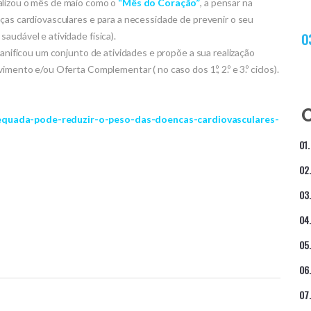
alizou o mês de maio como o
“Mês do Coração”
, a pensar na
nças cardiovasculares e para a necessidade de prevenir o seu
audável e atividade física).
lanificou um conjunto de atividades e propõe a sua realização
mento e/ou Oferta Complementar ( no caso dos 1.º, 2.º e 3.º ciclos).
dequada-pode-reduzir-o-peso-das-doencas-cardiovasculares-