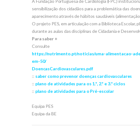
A Fundação Portuguesa de Cardiologia (FPC) institucion
sensibilização dos cidadãos para a problemática das doe
aparecimento através de hábitos saudáveis (alimentação s
O projeto PES, em articulação com a Biblioteca Escolar, p
durante as aulas das disciplinas de Cidadania e Desenvolvi
Para saber +
Consulte
https://nutrimento.pt/noticias/uma-alimentacao-a
em-50/
DoencasCardiovasculares.pdf
::
saber como prevenor doenças cardiovasculares
::
plano de atividades para os 1.º, 2.º e 3.º ciclos
::
plano de atividades para o Pré-escolar
Equipa PES
Equipa da BE