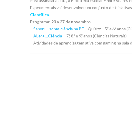
Para assinalar a data, a Biblioteca Escolar André Soare
Experimentais vai desenvolver um conjunto de iniciativ
Científica
.
Programa: 23 a 27 de novembro
–
Saber+…sobre ciência na BE
– Quizizz – 5.º e 6.º anos (
–
ALer+…Ciência
– 7.º, 8.º e 9.º anos (Ciências Naturais)
– Atividades de aprendizagem ativa com gaming na sala de au