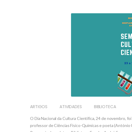
ARTIGOS
ATIVIDADES
BIBLIOTECA
O Dia Nacional da Cultura Científica, 24 de novembro, f
professor de Ciências Físico-Químicas e poeta (António G