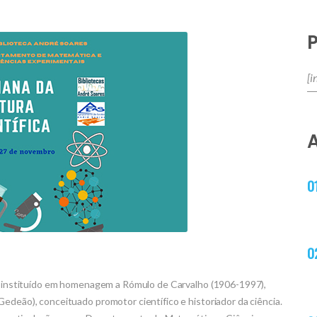
oi instituído em homenagem a Rómulo de Carvalho (1906-1997),
edeão), conceituado promotor científico e historiador da ciência.