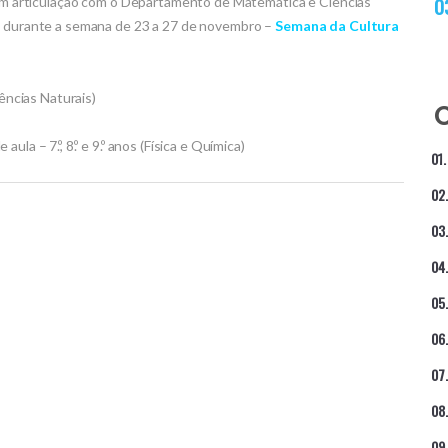
s em articulação com o Departamento de Matemática e Ciências
as durante a semana de 23 a 27 de novembro –
Semana da Cultura
Ciências Naturais)
la – 7.º, 8.º e 9.º anos (Física e Química)