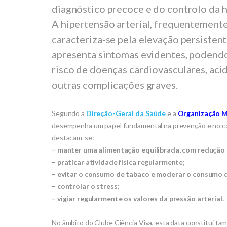
diagnóstico precoce e do controlo da h
A hipertensão arterial, frequentemente
caracteriza-se pela elevação persistent
apresenta sintomas evidentes, podendo
risco de doenças cardiovasculares, acid
outras complicações graves.
Segundo a
Direção-Geral da Saúde
e a
Organização M
desempenha um papel fundamental na prevenção e no con
destacam-se:
– manter uma alimentação equilibrada, com redução 
– praticar atividade física regularmente;
– evitar o consumo de tabaco e moderar o consumo d
– controlar o stress;
– vigiar regularmente os valores da pressão arterial.
No âmbito do Clube Ciência Viva, esta data constitui t